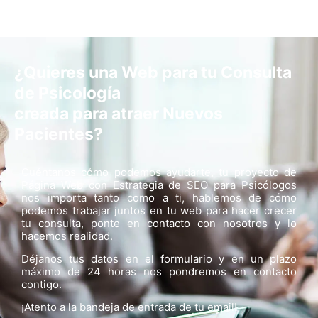
¿Quieres una Web para tu Consulta
de Psicología
creada para atraer Nuevos
Pacientes?
Cuéntanos cómo podemos ayudarte, tu proyecto de
Página Web con Estrategia de SEO para Psicólogos
nos importa tanto como a ti, hablemos de cómo
podemos trabajar juntos en tu web para hacer crecer
tu consulta, ponte en contacto con nosotros y lo
hacemos realidad.
Déjanos tus datos en el formulario y en un plazo
máximo de 24 horas nos pondremos en contacto
contigo.
¡Atento a la bandeja de entrada de tu email!