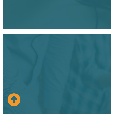
Página Web nueva de Psicología con
SEO
En el campo de la psicología y terapia, creamos páginas
web profesionales y personalizadas que transmiten los
valores y la esencia de tu consulta. Nuestro objetivo es
generar confianza y bienestar emocional, destacando la
identidad única de tu negocio. Utilizamos estrategias
avanzadas de diseño web y SEO para atraer pacientes
de calidad, aumentar tus citas y mejorar tu facturación a
largo plazo. Creamos una experiencia digital que
conecta con las necesidades de aquellos que buscan
apoyo emocional, generando confianza desde el primer