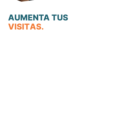
AUMENTA TUS
V
I
S
I
T
A
S
.