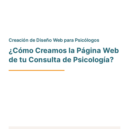
Creación de Diseño Web para Psicólogos
¿Cómo Creamos la Página Web
de tu Consulta de Psicología?
Nuestra experiencia nos ha enseñado que el diseño de
páginas web para clínicas psicológicas debe incorporar
elementos clave para ser rentable y efectivo. Esto implica
contar con un alojamiento web en servidores modernos,
una estrategia de SEO personalizada, un diseño cautivador
Leer Más
y un mantenimiento y optimización constantes para lograr
visibilidad en los motores de búsqueda. En cada etapa del
proyecto, nuestro equipo de expertos de SEO con Pasión®