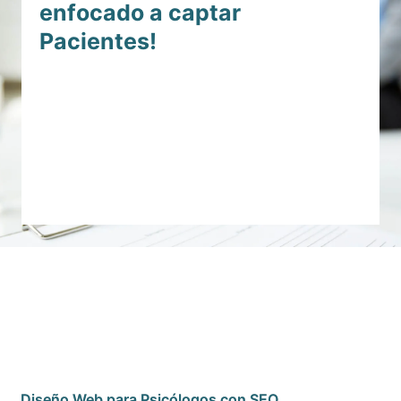
enfocado a captar
Pacientes!
Somos expertos en diseño web SEO para
profesionales de la salud mental y entendemos tus
necesidades específicas.
Hemos trabajado con
psicólogos y terapeutas, perfeccionando nuestra
estrategia para crear experiencias digitales
Leer Más
cautivadoras y auténticas.
No te conformes con una simple página web estándar.
Tu audiencia merece más que eso. Merecen una
experiencia en internet que refleje tu pasión, tus
valores y tu enfoque personalizado para el bienestar.
Queremos ayudarte a construir una presencia digital
que inspire confianza y haga que tus pacientes se
sientan comprendidos desde el primer clic.
Desde el diseño visual hasta el contenido estratégico,
en SEO con Pasión® desarrollamos una estrategia de
SEO optimizada para posicionar tu clínica en los
Diseño Web para Psicólogos con SEO