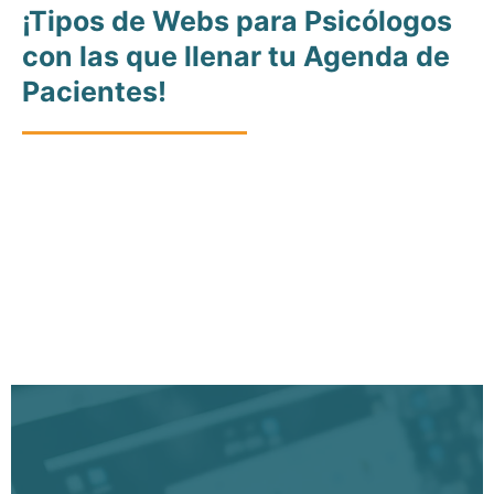
¡Tipos de Webs para Psicólogos
con las que llenar tu Agenda de
Pacientes!
En el emocionante mundo de la psicología, cada vez más
consultas se sumergen en el mundo digital, generando cada
vez más competencia.
En SEO con Pasión®, creamos
diseños web exclusivos y creativos para psicólogo
s. Nos
adaptamos a tus necesidades y valores para transmitir la
Leer Más
esencia única de tu práctica. Un
diseño web profesional y
optimizado para SEO
es fundamental para que tu consulta
inspire confianza, refleje tu experiencia y alcance el éxito. Por
el contrario, un diseño genérico y económico puede arruinar
tu proyecto digital.
Entendemos que tu página web es más que un escaparate, es
la ventana a través de la cual conectas con tus pacientes
potenciales, dando seguridad y apoyo emocional.